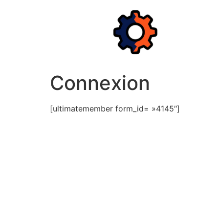
Aller
au
contenu
Connexion
[ultimatemember form_id= »4145″]