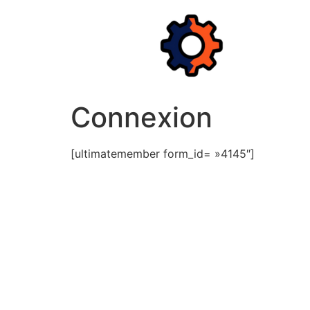
Aller
au
contenu
Connexion
[ultimatemember form_id= »4145″]