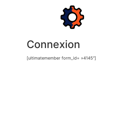
Aller
au
contenu
Connexion
[ultimatemember form_id= »4145″]