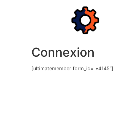
Aller
au
contenu
Connexion
[ultimatemember form_id= »4145″]