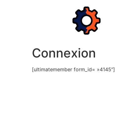
Aller
au
contenu
Connexion
[ultimatemember form_id= »4145″]