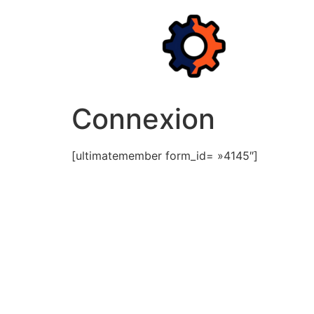
Aller
au
contenu
Connexion
[ultimatemember form_id= »4145″]